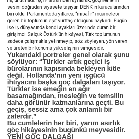
hiç unutmadı. İşçi Partisi’nden ayrılarak, göçmenlerin
sesini doğrudan siyasete taşıyan DENK’in kurucularından
biri oldu. Parlamentoda yıllarca, “misafir” muamelesi
gören bir toplumun eşit yurttaş olduğunu haykırdı. Bugün
ise iş dünyasında kendi ayakları üzerinde duran bir
girişimci. Selçuk Öztürk’ün hikâyesi, Türk toplumunun
sadece çalışmakla yetinmeyip, söz söyleyen, yön veren
ve üreten bir konuma yükselişinin simgesidir.
Yukarıdaki portreler genel olarak şunu
söylüyor:
“Türkler artık geçici iş
bürolarının kapısında bekleyen kitle
değil. Hollanda’nın yeni işgücü
ihtiyacını başka göç dalgaları taşıyor.
Türkler ise emeğin en ağır
basamağından, mesleğin ve temsilin
daha görünür katmanlarına geçti. Bu
geçiş, sessiz ama çok anlamlı bir
zaferdir.”
Bu cümlelerin her biri, yarım asırlık
göç hikâyesinin bugünkü meyvesidir.
YENİ GÖÇ DALGASI