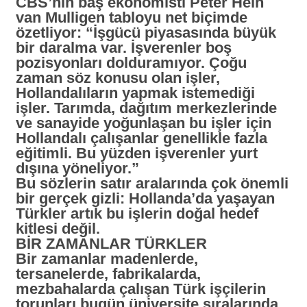
CBS’nin baş ekonomisti Peter Hein
van Mulligen tabloyu net biçimde
özetliyor:
“İşgücü piyasasında büyük
bir daralma var. İşverenler boş
pozisyonları dolduramıyor. Çoğu
zaman söz konusu olan işler,
Hollandalıların yapmak istemediği
işler. Tarımda, dağıtım merkezlerinde
ve sanayide yoğunlaşan bu işler için
Hollandalı çalışanlar genellikle fazla
eğitimli. Bu yüzden işverenler yurt
dışına yöneliyor.”
Bu sözlerin satır aralarında çok önemli
bir gerçek gizli: Hollanda’da yaşayan
Türkler artık bu işlerin doğal hedef
kitlesi değil.
BİR ZAMANLAR TÜRKLER
Bir zamanlar madenlerde,
tersanelerde, fabrikalarda,
mezbahalarda çalışan Türk işçilerin
torunları bugün üniversite sıralarında.