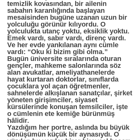
temizlik kovasından, bir ailenin
sabahın karanlığında başlayan
mesaisinden bugüne uzanan uzun bir
yolculuğu görünür kılıyordu. O
yolculukta utanç yoktu, eksiklik yoktu.
Emek vardı, sabır vardı, direnç vardı.
Ve her evde yankılanan aynı cümle
vardı:
“Oku ki bizim gibi olma.”
Bugün üniversite sıralarında oturan
gençler, mahkeme salonlarında söz
alan avukatlar, ameliyathanelerde
hayat kurtaran doktorlar, sınıflarda
çocuklara yol açan öğretmenler,
sahnelerde alkışlanan sanatçılar, şirket
yöneten girişimciler, siyaset
kürsülerinde konuşan temsilciler, işte
o cümlenin ete kemiğe bürünmüş
hâlidir.
Yazdığım her portre, aslında bu büyük
dönüşümün küçük bir aynasıydı. O