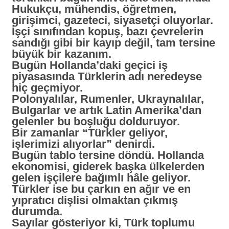
Hukukçu, mühendis, öğretmen,
girişimci, gazeteci, siyasetçi oluyorlar.
İşçi sınıfından kopuş, bazı çevrelerin
sandığı gibi bir kayıp değil, tam tersine
büyük bir kazanım.
Bugün Hollanda’daki geçici iş
piyasasında Türklerin adı neredeyse
hiç geçmiyor.
Polonyalılar, Rumenler, Ukraynalılar,
Bulgarlar ve artık Latin Amerika’dan
gelenler bu boşluğu dolduruyor.
Bir zamanlar
“Türkler geliyor,
işlerimizi alıyorlar”
denirdi.
Bugün tablo tersine döndü. Hollanda
ekonomisi, giderek başka ülkelerden
gelen işçilere bağımlı hâle geliyor.
Türkler ise bu çarkın en ağır ve en
yıpratıcı dişlisi olmaktan çıkmış
durumda.
Sayılar gösteriyor ki, Türk toplumu