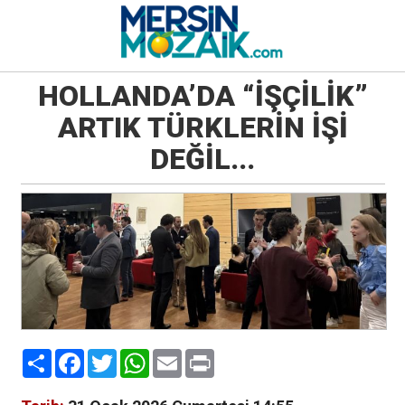
HOLLANDA’DA “İŞÇİLİK”
ARTIK TÜRKLERİN İŞİ
DEĞİL...
Paylaş
Facebook
Twitter
WhatsApp
Email
Print