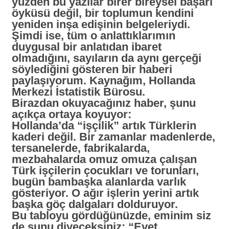
yüzden bu yazılar birer bireysel başarı
öyküsü değil, bir toplumun kendini
yeniden inşa edişinin belgeleriydi.
Şimdi ise, tüm o anlattıklarımın
duygusal bir anlatıdan ibaret
olmadığını, sayıların da aynı gerçeği
söylediğini gösteren bir haberi
paylaşıyorum. Kaynağım, Hollanda
Merkezi İstatistik Bürosu.
Birazdan okuyacağınız haber, şunu
açıkça ortaya koyuyor:
Hollanda’da
“işçilik”
artık Türklerin
kaderi değil. Bir zamanlar madenlerde,
tersanelerde, fabrikalarda,
mezbahalarda omuz omuza çalışan
Türk işçilerin çocukları ve torunları,
bugün bambaşka alanlarda varlık
gösteriyor. O ağır işlerin yerini artık
başka göç dalgaları dolduruyor.
Bu tabloyu gördüğünüzde, eminim siz
de şunu diyeceksiniz:
“Evet,