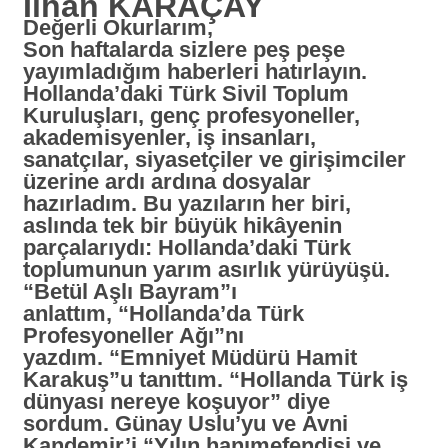
İlhan KARAÇAY
Değerli Okurlarım,
Son haftalarda sizlere peş peşe
yayımladığım haberleri hatırlayın.
Hollanda’daki Türk Sivil Toplum
Kuruluşları, genç profesyoneller,
akademisyenler, iş insanları,
sanatçılar, siyasetçiler ve girişimciler
üzerine ardı ardına dosyalar
hazırladım. Bu yazıların her biri,
aslında tek bir büyük hikâyenin
parçalarıydı: Hollanda’daki Türk
toplumunun yarım asırlık yürüyüşü.
“Betül Aşlı Bayram”
ı
anlattım,
“Hollanda’da Türk
Profesyoneller Ağı”
nı
yazdım.
“Emniyet Müdürü Hamit
Karakuş”
u tanıttım.
“Hollanda Türk iş
dünyası nereye koşuyor”
diye
sordum.
Günay Uslu’
yu ve
Avni
Kandemir
’i
“Yılın hanımefendisi ve