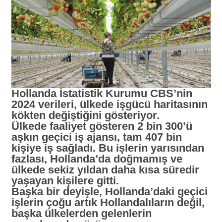
Hollanda İstatistik Kurumu CBS’nin
2024 verileri, ülkede işgücü haritasının
kökten değiştiğini gösteriyor.
Ülkede faaliyet gösteren 2 bin 300’ü
aşkın geçici iş ajansı, tam 407 bin
kişiye iş sağladı. Bu işlerin yarısından
fazlası, Hollanda’da doğmamış ve
ülkede sekiz yıldan daha kısa süredir
yaşayan kişilere gitti.
Başka bir deyişle, Hollanda’daki geçici
işlerin çoğu artık Hollandalıların değil,
başka ülkelerden gelenlerin