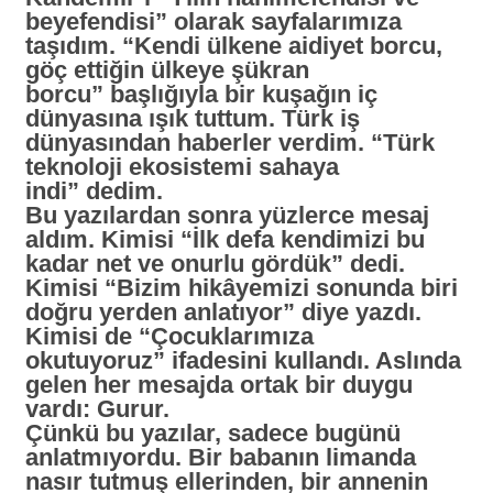
beyefendisi”
olarak sayfalarımıza
taşıdım.
“Kendi ülkene aidiyet borcu,
göç ettiğin ülkeye şükran
borcu”
başlığıyla bir kuşağın iç
dünyasına ışık tuttum. Türk iş
dünyasından haberler verdim.
“Türk
teknoloji ekosistemi sahaya
indi”
dedim.
Bu yazılardan sonra yüzlerce mesaj
aldım. Kimisi
“İlk defa kendimizi bu
kadar net ve onurlu gördük”
dedi.
Kimisi
“Bizim hikâyemizi sonunda biri
doğru yerden anlatıyor”
diye yazdı.
Kimisi de
“Çocuklarımıza
okutuyoruz”
ifadesini kullandı. Aslında
gelen her mesajda ortak bir duygu
vardı: Gurur.
Çünkü bu yazılar, sadece bugünü
anlatmıyordu. Bir babanın limanda
nasır tutmuş ellerinden, bir annenin