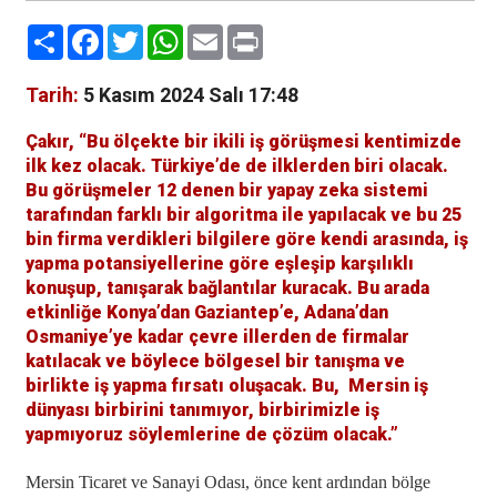
Paylaş
Facebook
Twitter
WhatsApp
Email
Print
Tarih:
5 Kasım 2024 Salı 17:48
Çakır, “Bu ölçekte bir ikili iş görüşmesi kentimizde
ilk kez olacak. Türkiye’de de ilklerden biri olacak.
Bu görüşmeler 12 denen bir yapay zeka sistemi
tarafından farklı bir algoritma ile yapılacak ve bu 25
bin firma verdikleri bilgilere göre kendi arasında, iş
yapma potansiyellerine göre eşleşip karşılıklı
konuşup, tanışarak bağlantılar kuracak. Bu arada
etkinliğe Konya’dan Gaziantep’e, Adana’dan
Osmaniye’ye kadar çevre illerden de firmalar
katılacak ve böylece bölgesel bir tanışma ve
birlikte iş yapma fırsatı oluşacak. Bu, Mersin iş
dünyası birbirini tanımıyor, birbirimizle iş
yapmıyoruz söylemlerine de çözüm olacak.”
Mersin Ticaret ve Sanayi Odası, önce kent ardından bölge