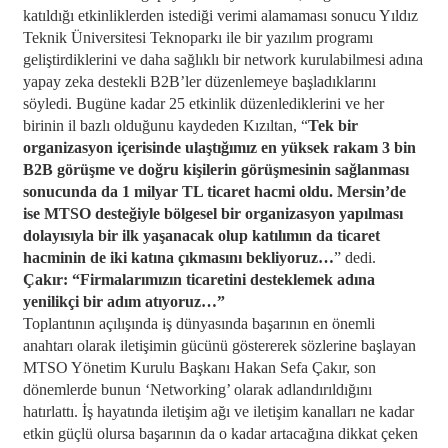
katıldığı etkinliklerden istediği verimi alamaması sonucu Yıldız
Teknik Üniversitesi Teknoparkı ile bir yazılım programı
geliştirdiklerini ve daha sağlıklı bir network kurulabilmesi adına
yapay zeka destekli B2B’ler düzenlemeye başladıklarını
söyledi. Bugüne kadar 25 etkinlik düzenlediklerini ve her
birinin il bazlı olduğunu kaydeden Kızıltan, “
Tek bir
organizasyon içerisinde ulaştığımız en yüksek rakam 3 bin
B2B görüşme ve doğru kişilerin görüşmesinin sağlanması
sonucunda da 1 milyar TL ticaret hacmi oldu. Mersin’de
ise MTSO desteğiyle bölgesel bir organizasyon yapılması
dolayısıyla bir ilk yaşanacak olup katılımın da ticaret
hacminin de iki katına çıkmasını bekliyoruz…
” dedi.
Çakır: “Firmalarımızın ticaretini desteklemek adına
yenilikçi bir adım atıyoruz…”
Toplantının açılışında iş dünyasında başarının en önemli
anahtarı olarak iletişimin gücünü göstererek sözlerine başlayan
MTSO Yönetim Kurulu Başkanı Hakan Sefa Çakır, son
dönemlerde bunun ‘Networking’ olarak adlandırıldığını
hatırlattı. İş hayatında iletişim ağı ve iletişim kanalları ne kadar
etkin güçlü olursa başarının da o kadar artacağına dikkat çeken