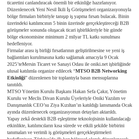
ticaretini canlandıracak önemli bir etkinliğe hazırlanıyor.
Düzenlenecek Yeni Nesil İkili İş Görüşmeleri organizasyonuyla
bölge firmaları birbiriyle tanışıp iş yapma fırsatı bulacak. Binin
üzerindeki katılımcının 5 binin üzerinde gerçekleştireceği B2B
görüşmeler sonunda oluşacak ticari işbirlikleriyle bir günde
bölge ekonomisine minimum 2 milyar TL katkı sunulması
hedefleniyor.
Firmalar arası iş birliği fırsatlarının geliştirilmesine ve yeni iş
bağlantıları kurulmasına katkı sağlamak amacıyla 9 Ocak
2025’teMersin Ticaret ve Sanayi Odası ile oniki.net işbirliğinde
ulusal katılımla organize edilecek “
MTSO B2B Networking
Etkinliği
” düzenlenen bir toplantıyla basın mensuplarına
tanıtıldı.
MTSO Yönetim Kurulu Başkanı Hakan Sefa Çakır, Yönetim
Kurulu ve Meclis Divan Kurulu Üyeleriyle Oniki Yazılım ve
Danışmanlık CEO’su Ziya Kızıltan’ın katıldığı lansmanda Ocak
ayında düzenlenecek organizasyonun detayları aktarıldı.
Yapay zekâ destekli B2B eşleştirme teknolojisinin kullanılacağı
etkinlikte, katılımcıların kısa sürede ve etkili şekilde birbirini
tanımaları ve verimli iş görüşmeleri gerçekleştirmeleri