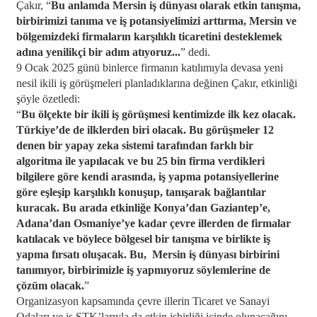
Çakır, “
Bu anlamda Mersin iş dünyası olarak etkin tanışma,
birbirimizi tanıma ve iş potansiyelimizi arttırma, Mersin ve
bölgemizdeki firmaların karşılıklı ticaretini desteklemek
adına yenilikçi bir adım atıyoruz...
” dedi.
9 Ocak 2025 günü binlerce firmanın katılımıyla devasa yeni
nesil ikili iş görüşmeleri planladıklarına değinen Çakır, etkinliği
şöyle özetledi:
“
Bu ölçekte bir ikili iş görüşmesi kentimizde ilk kez olacak.
Türkiye’de de ilklerden biri olacak. Bu görüşmeler 12
denen bir yapay zeka sistemi tarafından farklı bir
algoritma ile yapılacak ve bu 25 bin firma verdikleri
bilgilere göre kendi arasında, iş yapma potansiyellerine
göre eşleşip karşılıklı konuşup, tanışarak bağlantılar
kuracak. Bu arada etkinliğe Konya’dan Gaziantep’e,
Adana’dan Osmaniye’ye kadar çevre illerden de firmalar
katılacak ve böylece bölgesel bir tanışma ve birlikte iş
yapma fırsatı oluşacak. Bu, Mersin iş dünyası birbirini
tanımıyor, birbirimizle iş yapmıyoruz söylemlerine de
çözüm olacak.
”
Organizasyon kapsamında çevre illerin Ticaret ve Sanayi
Odaları ve iş STK’larıyla da etkin işbirliği içinde olunacağını