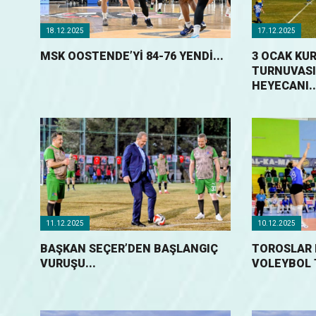
18.12.2025
17.12.2025
MSK OOSTENDE’Yİ 84-76 YENDİ...
3 OCAK KU
TURNUVASI’
HEYECANI..
11.12.2025
10.12.2025
BAŞKAN SEÇER’DEN BAŞLANGIÇ
TOROSLAR 
VURUŞU...
VOLEYBOL T