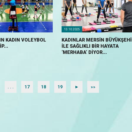
13.10.2025
IN KADIN VOLEYBOL
KADINLAR MERSİN BÜYÜKŞEHİ
P...
İLE SAĞLIKLI BİR HAYATA
‘MERHABA’ DİYOR...
. . .
17
18
19
►
»»