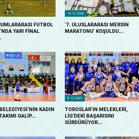
14.12.2025
RUMLARARASI FUTBOL
’7. ULUSLARARASI MERSİN
NDA YARI FİNAL
MARATONU’ KOŞULDU...
.
8.12.2025
BELEDİYESİ’NİN KADIN
TOROSLAR’IN MELEKLERİ,
AKIMI GALİP...
LİG’DEKİ BAŞARISINI
SÜRDÜRÜYOR...