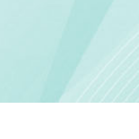
MERSİN'İN MOZAİK