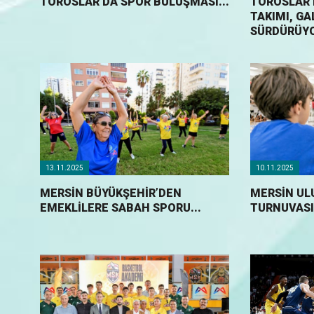
TOROSLAR’DA SPOR BULUŞMASI...
TOROSLAR’
TAKIMI, GA
SÜRDÜRÜYO
13.11.2025
10.11.2025
MERSİN BÜYÜKŞEHİR’DEN
MERSİN UL
EMEKLİLERE SABAH SPORU...
TURNUVASI 