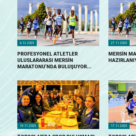
6.12.2025
27.11.2025
PROFESYONEL ATLETLER
MERSİN M
ULUSLARARASI MERSİN
HAZIRLANIY
MARATONU’NDA BULUŞUYOR...
19.11.2025
17.11.2025