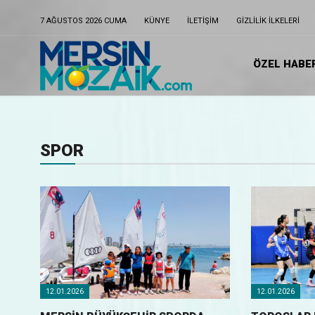
7 AĞUSTOS 2026 CUMA
KÜNYE
ILETIŞIM
GIZLILIK ILKELERI
ÖZEL HABE
SPOR
12.01.2026
12.01.2026