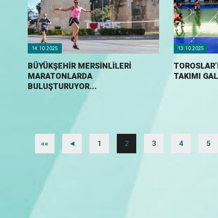
14.10.2025
13.10.2025
BÜYÜKŞEHİR MERSİNLİLERİ
TOROSLAR’
MARATONLARDA
TAKIMI GALI
BULUŞTURUYOR...
««
◄
1
2
3
4
5