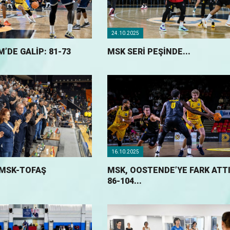
24.10.2025
M’DE GALİP: 81-73
MSK SERİ PEŞİNDE...
16.10.2025
 MSK-TOFAŞ
MSK, OOSTENDE’YE FARK ATTI
86-104...