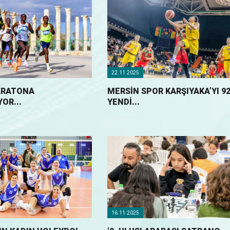
22.11.2025
ARATONA
MERSİN SPOR KARŞIYAKA’YI 92
OR...
YENDİ...
16.11.2025