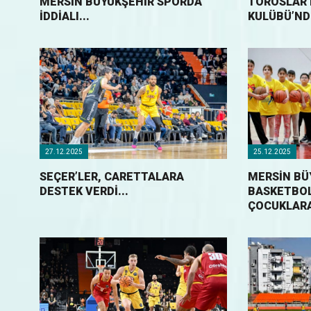
MERSİN BÜYÜKŞEHİR SPORDA
TOROSLAR 
İDDİALI...
KULÜBÜ’NDE
27.12.2025
25.12.2025
SEÇER’LER, CARETTALARA
MERSİN BÜ
DESTEK VERDİ...
BASKETBOL
ÇOCUKLARA 