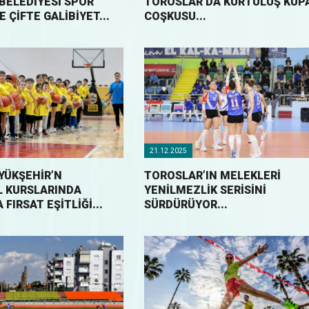
BELEDİYESİ SPOR
TOROSLAR’DA KURTULUŞ KUP
 ÇİFTE GALİBİYET...
COŞKUSU...
21.12.2025
YÜKŞEHİR’N
TOROSLAR’IN MELEKLERİ
 KURSLARINDA
YENİLMEZLİK SERİSİNİ
FIRSAT EŞİTLİĞİ...
SÜRDÜRÜYOR...