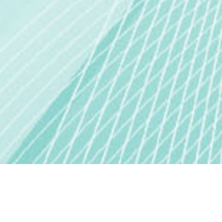
GİZLİLİK İLKELERİ