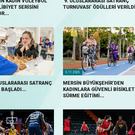
IN KADIN VOLEYBOL
‘9. ULUSLARARASI SATRANÇ
LİBİYET SERİSİNİ
TURNUVASI’ ÖDÜLLERİ VERİLDİ.
R...
5.11.2025
USLARARASI SATRANÇ
MERSİN BÜYÜKŞEHİR’DEN
BAŞLADI...
KADINLARA GÜVENLİ BİSİKLET
SÜRME EĞİTİMİ...