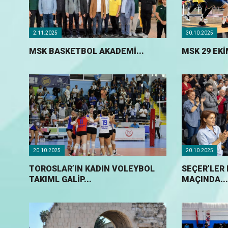
2.11.2025
30.10.2025
MSK BASKETBOL AKADEMİ...
MSK 29 EKİ
20.10.2025
20.10.2025
TOROSLAR’IN KADIN VOLEYBOL
SEÇER’LER
TAKIML GALİP...
MAÇINDA...