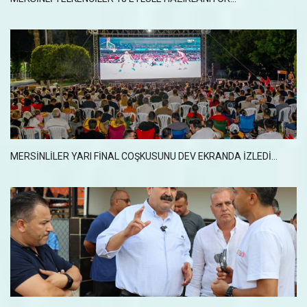
MERSİNLİLER YARI FİNAL COŞKUSUNU DEV EKRANDA İZLEDİ...