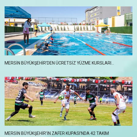
MERSİN BÜYÜKŞEHİR’DEN ÜCRETSİZ YÜZME KURSLARI...
MERSİN BÜYÜKŞEHİR’İN ZAFER KUPASI’NDA 42 TAKIM