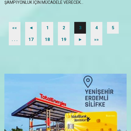
ŞAMPİYONLUK İÇİN MÜCADELE VERECEK...
««
◄
1
2
3
4
5
. . .
17
18
19
►
»»