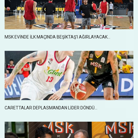
MSK EVİNDE İLK MAÇINDA BEŞİKTAŞ’I AĞIRLAYACAK...
CARETTALAR DEPLASMANDAN LİDER DÖNDÜ...