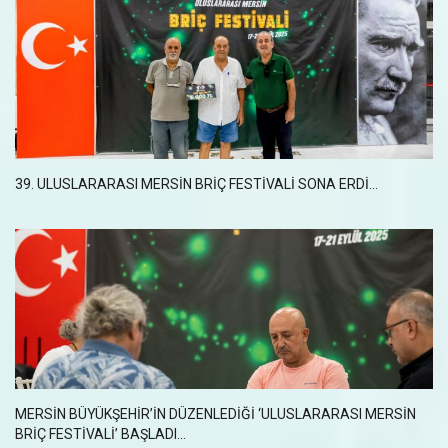
39. ULUSLARARASI MERSİN BRİÇ FESTİVALİ SONA ERDİ...
MERSİN BÜYÜKŞEHİR’İN DÜZENLEDİĞİ ‘ULUSLARARASI MERSİN
BRİÇ FESTİVALİ’ BAŞLADI...