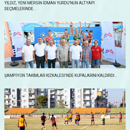
YILDIZ, YENİ MERSİN İDMAN YURDU’NUN ALTYAPI
SEÇMELERİNDE...
ŞAMPİYON TAKIMLAR KIZKALESİ’NDE KUPALARINI KALDIRDI...