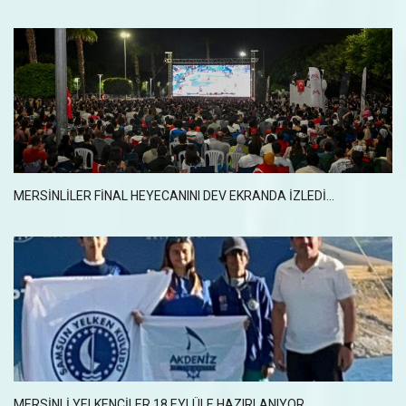
MERSİNLİLER FİNAL HEYECANINI DEV EKRANDA İZLEDİ...
MERSINLI YELKENCILER 18 EYLÜLE HAZIRLANIYOR...