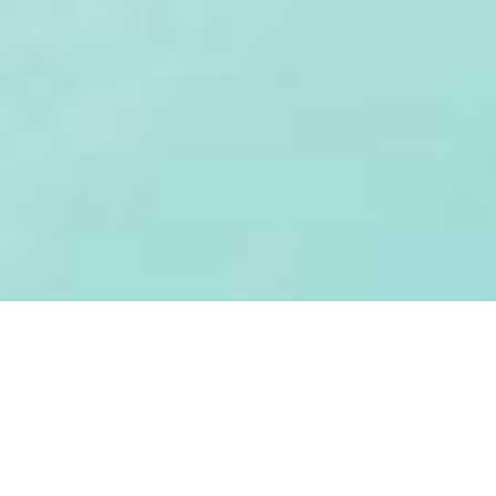
MERSİN MOZAİK | INTERNET GAZETESI
Adres:
Akdeniz/ MERSİN