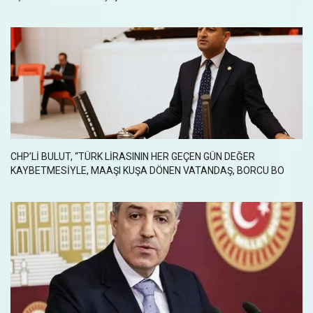
CHP’LI BULUT, “TÜRK LIRASININ HER GEÇEN GÜN DEĞER
KAYBETMESIYLE, MAAŞI KUŞA DÖNEN VATANDAŞ, BORCU BO