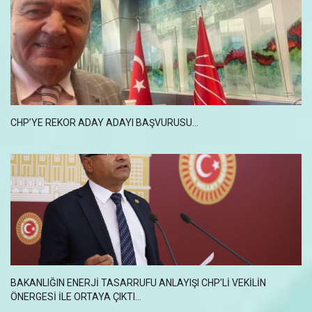
CHP’YE REKOR ADAY ADAYI BAŞVURUSU…
BAKANLIĞIN ENERJI TASARRUFU ANLAYIŞI CHP’LI VEKILIN
ÖNERGESI ILE ORTAYA ÇIKTI...