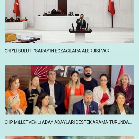
CHP’LI BULUT: “SARAY’IN ECZACILARA ALERJISI VAR…
CHP MILLETVEKILI ADAY ADAYLARI DESTEK ARAMA TURUNDA...