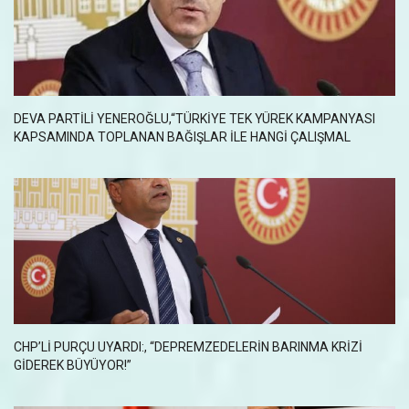
DEVA PARTILI YENEROĞLU,“TÜRKIYE TEK YÜREK KAMPANYASI
KAPSAMINDA TOPLANAN BAĞIŞLAR ILE HANGI ÇALIŞMAL
CHP’LI PURÇU UYARDI:, “DEPREMZEDELERIN BARINMA KRIZI
GIDEREK BÜYÜYOR!”