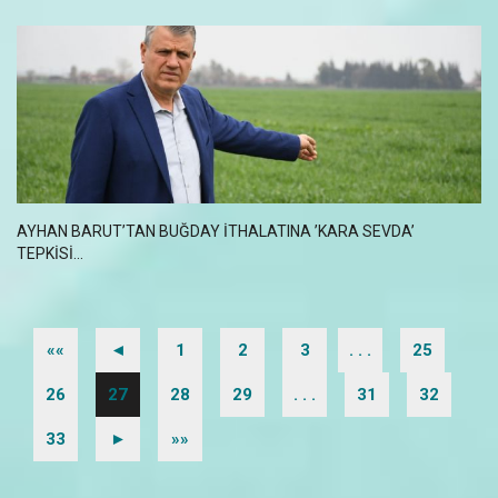
AYHAN BARUT’TAN BUĞDAY ITHALATINA ’KARA SEVDA’
TEPKISI...
««
◄
1
2
3
. . .
25
26
27
28
29
. . .
31
32
33
►
»»