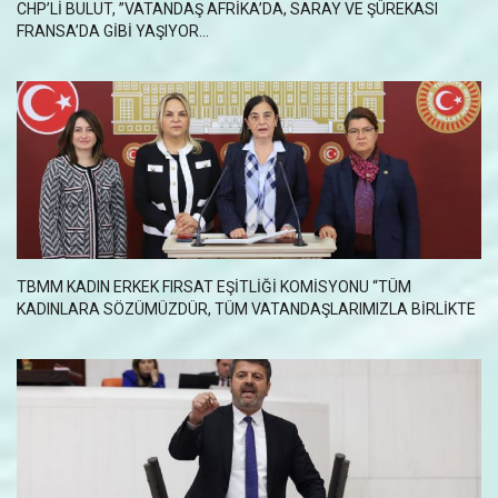
CHP’LI BULUT, ”VATANDAŞ AFRIKA’DA, SARAY VE ŞÜREKASI
FRANSA’DA GIBI YAŞIYOR…
TBMM KADIN ERKEK FIRSAT EŞITLIĞI KOMISYONU “TÜM
KADINLARA SÖZÜMÜZDÜR, TÜM VATANDAŞLARIMIZLA BIRLIKTE