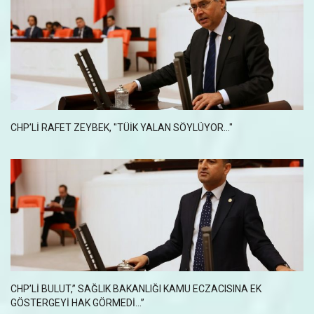
CHP’LI RAFET ZEYBEK, "TÜİK YALAN SÖYLÜYOR..."
CHP’LI BULUT,” SAĞLIK BAKANLIĞI KAMU ECZACISINA EK
GÖSTERGEYI HAK GÖRMEDI…”