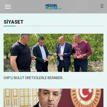
SİYASET
CHP’LI BULUT ÜRETICILERLE BERABER…