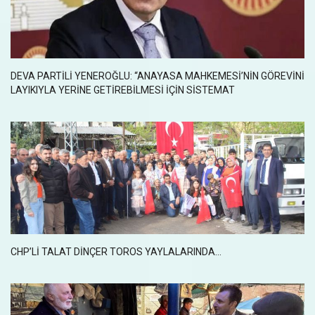
DEVA PARTILI YENEROĞLU: “ANAYASA MAHKEMESI’NIN GÖREVINI
LAYIKIYLA YERINE GETIREBILMESI IÇIN SISTEMAT
CHP’LI TALAT DINÇER TOROS YAYLALARINDA...