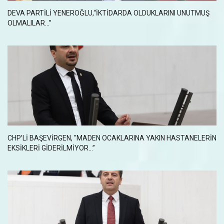
DEVA PARTILI YENEROĞLU,“İKTIDARDA OLDUKLARINI UNUTMUŞ
OLMALILAR…”
CHP’LI BAŞEVIRGEN, "MADEN OCAKLARINA YAKIN HASTANELERIN
EKSIKLERI GIDERILMIYOR...”