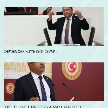
CHP’DEN CANIKLI’YE SERT CEVAP...
CHP’LI PURÇU,” TÜRKLERE EV ALMAK HAYAL OLDU…”