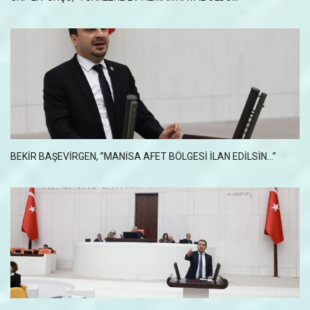
BEKIR BAŞEVIRGEN, ”MANISA AFET BÖLGESI İLAN EDILSIN…”