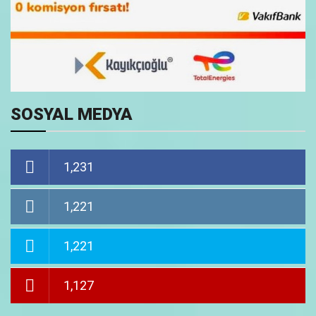
SOSYAL MEDYA
1,231
1,221
1,221
1,127