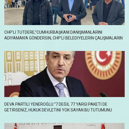
CHP’LI TUTDERE,”CUMHURBAŞKANI DANIŞMANLARINI
ADIYAMAN’A GÖNDERSIN, CHP’LI BELEDIYELERIN ÇALIŞMALARIN
DEVA PARTILI YENEROĞLU:“7 DEĞIL 77 YARGI PAKETI DE
GETIRSENIZ, HUKUK DEVLETINI YOK SAYAN BU TUTUMUNU