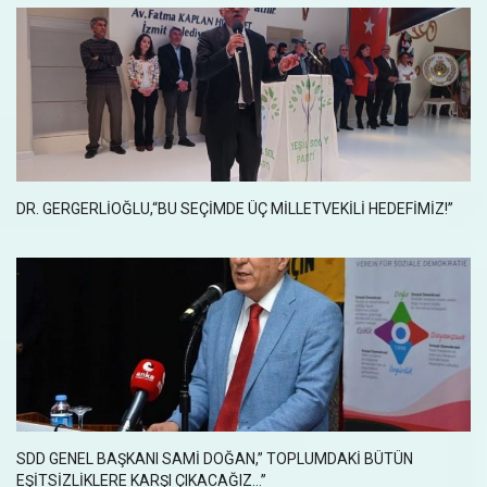
DR. GERGERLIOĞLU,“BU SEÇIMDE ÜÇ MILLETVEKILI HEDEFIMIZ!”
SDD GENEL BAŞKANI SAMI DOĞAN,” TOPLUMDAKI BÜTÜN
EŞITSIZLIKLERE KARŞI ÇIKACAĞIZ…”