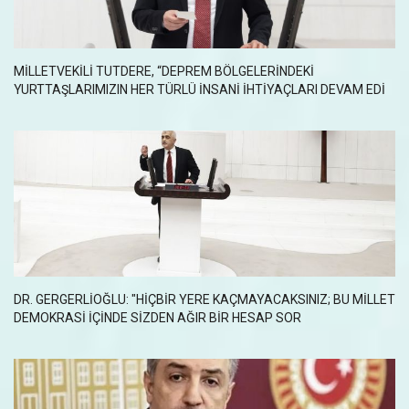
MİLLETVEKİLİ TUTDERE, “DEPREM BÖLGELERİNDEKİ
YURTTAŞLARIMIZIN HER TÜRLÜ İNSANİ İHTİYAÇLARI DEVAM EDİ
DR. GERGERLIOĞLU: "HIÇBIR YERE KAÇMAYACAKSINIZ; BU MILLET
DEMOKRASI IÇINDE SIZDEN AĞIR BIR HESAP SOR