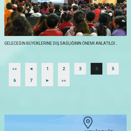
GELECEĞİN BÜYÜKLERİNE DİŞ SAĞLIĞININ ÖNEMİ ANLATILDI...
««
◄
1
2
3
4
5
6
7
►
»»