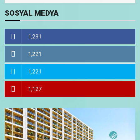
SOSYAL MEDYA
1,231
1,221
1,221
1,127