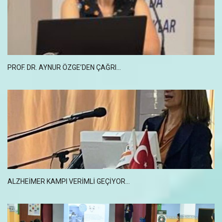
PROF. DR. AYNUR ÖZGE’DEN ÇAĞRI...
ALZHEIMER KAMPI VERIMLI GEÇIYOR...