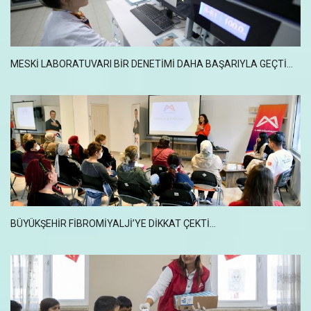
MESKİ LABORATUVARI BİR DENETİMİ DAHA BAŞARIYLA GEÇTİ...
BÜYÜKŞEHİR FİBROMİYALJİ’YE DİKKAT ÇEKTİ...