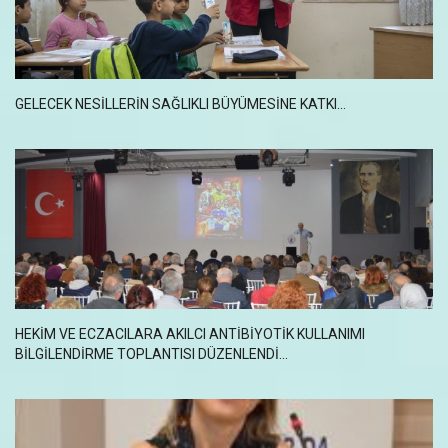
GELECEK NESİLLERİN SAĞLIKLI BÜYÜMESİNE KATKI...
HEKIM VE ECZACILARA AKILCI ANTIBIYOTIK KULLANIMI
BILGILENDIRME TOPLANTISI DÜZENLENDI...