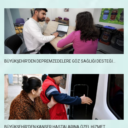
BÜYÜKŞEHİR’DEN DEPREMZEDELERE GÖZ SAĞLIĞI DESTEĞİ...
BÜYÜKŞEHİR’DEN KANSER HASTALARINA ÖZEL HİZMET...