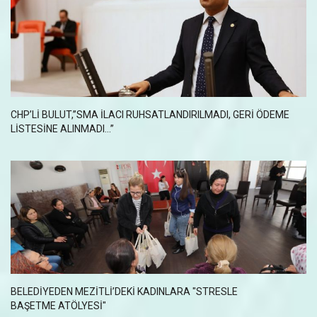
CHP’LI BULUT,”SMA İLACI RUHSATLANDIRILMADI, GERI ÖDEME
LISTESINE ALINMADI…”
BELEDIYEDEN MEZITLI’DEKI KADINLARA "STRESLE
BAŞETME ATÖLYESI"