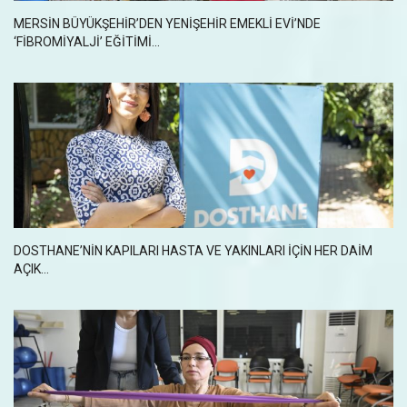
MERSİN BÜYÜKŞEHİR’DEN YENİŞEHİR EMEKLİ EVİ’NDE
‘FİBROMİYALJİ’ EĞİTİMİ...
DOSTHANE’NİN KAPILARI HASTA VE YAKINLARI İÇİN HER DAİM
AÇIK...