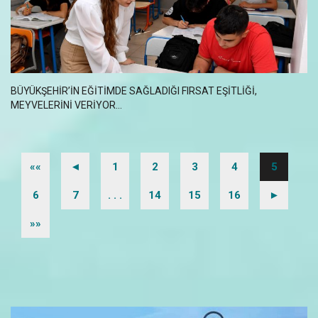
BÜYÜKŞEHİR’İN EĞİTİMDE SAĞLADIĞI FIRSAT EŞİTLİĞİ,
MEYVELERİNİ VERİYOR...
««
◄
1
2
3
4
5
6
7
. . .
14
15
16
►
»»