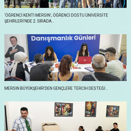
‘ÖĞRENCİ KENTİ MERSİN’, ÖĞRENCİ DOSTU ÜNİVERSİTE
ŞEHİRLERİ’NDE 2. SIRADA...
MERSIN BÜYÜKŞEHIR’DEN GENÇLERE TERCIH DESTEĞI...