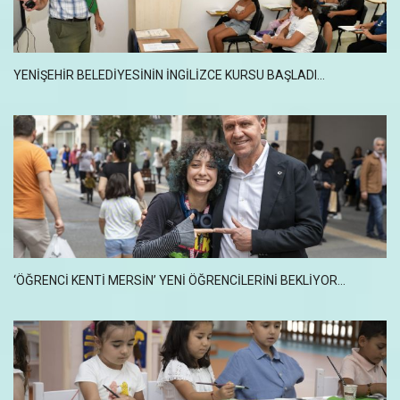
YENIŞEHIR BELEDIYESININ İNGILIZCE KURSU BAŞLADI...
‘ÖĞRENCİ KENTİ MERSİN’ YENİ ÖĞRENCİLERİNİ BEKLİYOR...