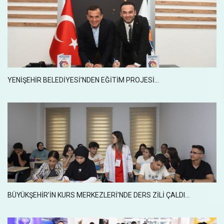
YENIŞEHIR BELEDIYESI’NDEN EĞITIM PROJESI...
BÜYÜKŞEHİR’İN KURS MERKEZLERİ’NDE DERS ZİLİ ÇALDI...