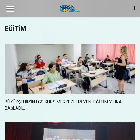
EĞİTİM
BÜYÜKŞEHİR’İN LGS KURS MERKEZLERİ YENİ EĞİTİM YILINA
BAŞLADI...