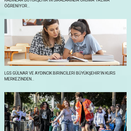
KADINLAR BÜYÜKŞEHİR’İN SIRALARINDA OKUMA YAZMA
ÖĞRENİYOR...
LGS GÜLNAR VE AYDINCIK BİRİNCİLERİ BÜYÜKŞEHİR’İN KURS
MERKEZİNDEN...