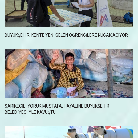
BÜYÜKŞEHİR, KENTE YENİ GELEN ÖĞRENCİLERE KUCAK AÇIYOR...
SARIKEÇİLİ YÖRÜK MUSTAFA, HAYALİNE BÜYÜKŞEHİR
BELEDİYESİ’YLE KAVUŞTU...