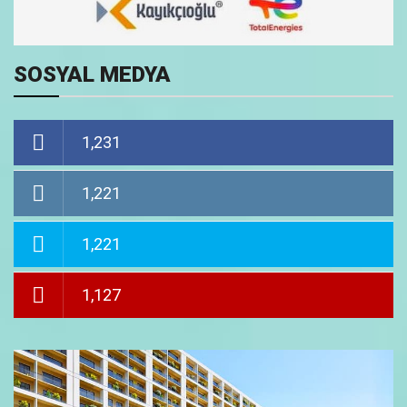
SOSYAL MEDYA
1,231
1,221
1,221
1,127