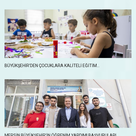
BÜYÜKŞEHİR’DEN ÇOCUKLARA KALİTELİ EĞİTİM...
MERSİN BÜYÜKŞEHİR’İN ÖĞRENİM YARDIMI BAŞVURULARI