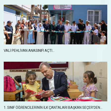
VALI PEHLIVAN ANASINIFI AÇTI…
1. SINIF ÖĞRENCİLERİNİN İLK ÇANTALARI BAŞKAN SEÇER’DEN...