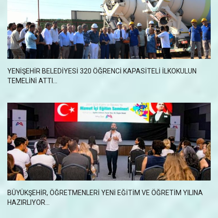
YENIŞEHIR BELEDIYESI 320 ÖĞRENCI KAPASITELI ILKOKULUN
TEMELINI ATTI...
BÜYÜKŞEHİR, ÖĞRETMENLERİ YENİ EĞİTİM VE ÖĞRETİM YILINA
HAZIRLIYOR...