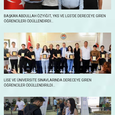
BAŞKAN ABDULLAH ÖZYIĞIT, YKS VE LGS’DE DERECEYE GIREN
ÖĞRENCILERI ÖDÜLLENDIRDI...
LISE VE ÜNIVERSITE SINAVLARINDA DERECEYE GIREN
ÖĞRENCILER ÖDÜLLENDIRILDI…